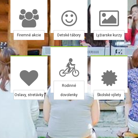
Firemné akcie
Detské tábory
Lyžiarske kurzy
Rodinné
Oslavy, stretávky
dovolenky
Školské výlety