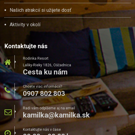
Našich atrakcií si užijete dosť
Aktivity v okolí
Kontaktujte nás
Rodinka Resort
Laliky-Rieky 1826, Oščadnica
Cesta ku nám
Chcete viac informácií?
0907 802 803
Radi vám odpíšeme aj na email
kamilka@kamilka.sk
Kontaktujte nás v čase