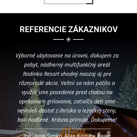
REFERENCIE ZÁKAZNIKOV
Výborné ubytovanie na úrovni, ďakujem za
pobyt, nádherný multifunkčný areál
Rodinka Resort vhodný naozaj aj pre
rôznorodé akcie. Veľmi sa nám páčilo a
využili sme posedenie pred chatou na
opekanie a grilovanie, zatiaľčo deti sme
nevedeli dostať z ihriska a lezeckej steny,
boli nadšené. Krásna príroda. Ďakujeme!
Ing. Juraj Šimko, Alias Kozuby, Rajec