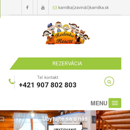
kamilka(zavináč)kamilka.sk
REZERVÁCIA
Tel. kontakt
+421 907 802 803
MENU
Toggle
navigati
Ubytujte sa u nás
UBYTOVANIE