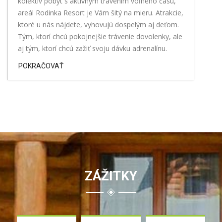
kolektív pobyt s aktívnym trávením voľného času,
areál Rodinka Resort je Vám šitý na mieru. Atrakcie,
ktoré u nás nájdete, vyhovujú dospelým aj deťom.
Tým, ktorí chcú pokojnejšie trávenie dovolenky, ale
aj tým, ktorí chcú zažiť svoju dávku adrenalínu.
POKRAČOVAŤ
ZÁŽITKY