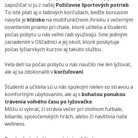
zapožičať si ju z našej
Požičovne športových potrieb
.
To isté platí aj o ľadových korčuliach, keďže bonusom
navyše je
klzisko
na multifunkčnom ihrisku s večerným
osvetlením priamo pri chate, ktoré učitelia a študenti
počas pobytu u nás veľmi radi využívajú. Sme jediným
zariadením v Oščadnici a jej okolí, ktoré poskytuje
počas lyžiarskych kurzov aj takúto službu.
Veľa detí sa počas pobytu u nás naučilo nie len lyžovať,
ale aj sa zdokonalili v
korčuľovaní
.
Študenti a učitelia sú u nás spokojní nielen so stravou a
komfortným ubytovaním, ale aj s
bohatou ponukou
trávenia voľného času po lyžovačke
.
Môžu si vybrať, či strávia večer pri stolnom futbale,
biliarde, spoločenských hrách, alebo či navštívia naše
wellness.