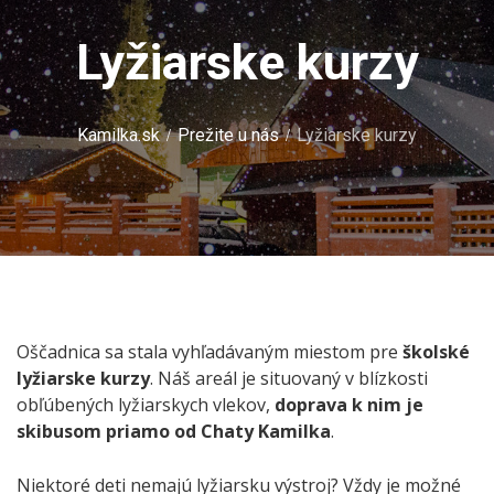
Lyžiarske kurzy
/
/
Kamilka.sk
Prežite u nás
Lyžiarske kurzy
Oščadnica sa stala vyhľadávaným miestom pre
školské
lyžiarske kurzy
. Náš areál je situovaný v blízkosti
obľúbených lyžiarskych vlekov,
doprava k nim je
skibusom priamo od Chaty Kamilka
.
Niektoré deti nemajú lyžiarsku výstroj? Vždy je možné