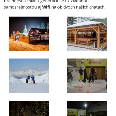
Pre dnešnú mladú generáciu je už žiadanou
samozrejmosťou aj
Wifi
na obidvoch našich chatách.