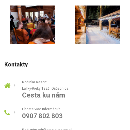
Kontakty
Rodinka Resort
Laliky-Rieky 1826, Oščadnica
Cesta ku nám
Chcete viac informácií?
0907 802 803
Radi vám odpíšeme aj na email