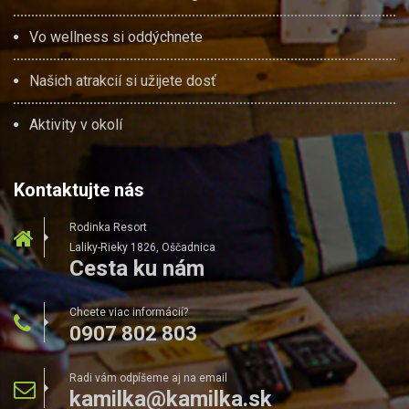
Vo wellness si oddýchnete
Našich atrakcií si užijete dosť
Aktivity v okolí
Kontaktujte nás
Rodinka Resort
Laliky-Rieky 1826, Oščadnica
Cesta ku nám
Chcete viac informácií?
0907 802 803
Radi vám odpíšeme aj na email
kamilka@kamilka.sk