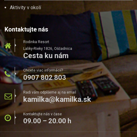
Aktivity v okolí
Kontaktujte nás
Rodinka Resort
Laliky-Rieky 1826, Oščadnica
Cesta ku nám
Chcete viac informácií?
0907 802 803
Radi vám odpíšeme aj na email
kamilka@kamilka.sk
Kontaktujte nás v čase
09.00 – 20.00 h